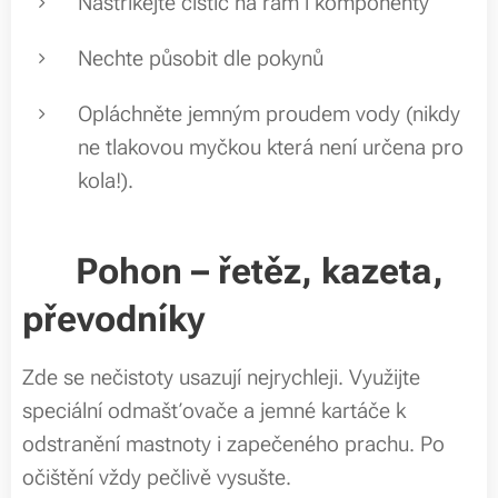
Nastříkejte čistič na rám i komponenty
Nechte působit dle pokynů
Opláchněte jemným proudem vody (nikdy
ne tlakovou myčkou která není určena pro
kola!).
⚙️
Pohon – řetěz, kazeta,
převodníky
Zde se nečistoty usazují nejrychleji. Využijte
speciální odmašťovače a jemné kartáče k
odstranění mastnoty i zapečeného prachu. Po
očištění vždy pečlivě vysušte.