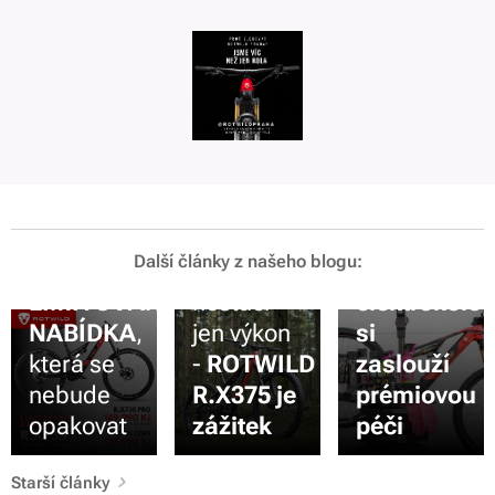
15.09.2025
ROTWILD
23.05.2025
21.05.2025
Další články z našeho blogu:
R.X735
–
Když
Prémiové
LIMITOVANÁ
nestačí
elektrokolo
NABÍDKA
,
jen výkon
si
která se
-
ROTWILD
zaslouží
nebude
R.X375 je
prémiovou
opakovat
zážitek
péči
Starší články