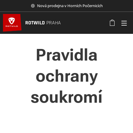
Nová prodejna v Horních Počernicích
ROTWILD
PRAHA
Pravidla
ochrany
soukromí