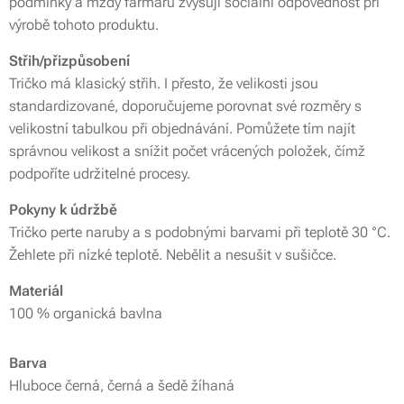
podmínky a mzdy farmářů zvyšují sociální odpovědnost při
výrobě tohoto produktu.
Střih/přizpůsobení
Tričko má klasický střih. I přesto, že velikosti jsou
standardizované, doporučujeme porovnat své rozměry s
velikostní tabulkou při objednávání. Pomůžete tím najít
správnou velikost a snížit počet vrácených položek, čímž
podpoříte udržitelné procesy.
Pokyny k údržbě
Tričko perte naruby a s podobnými barvami při teplotě 30 °C.
Žehlete při nízké teplotě. Nebělit a nesušit v sušičce.
Materiál
100 % organická bavlna
Barva
Hluboce černá, černá a šedě žíhaná