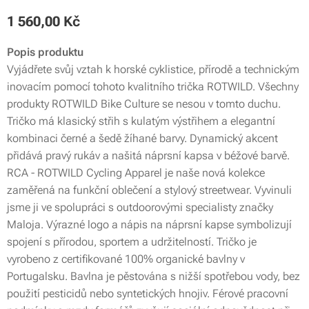
1 560,00
Kč
Popis produktu
Vyjádřete svůj vztah k horské cyklistice, přírodě a technickým
inovacím pomocí tohoto kvalitního trička ROTWILD. Všechny
produkty ROTWILD Bike Culture se nesou v tomto duchu.
Tričko má klasický střih s kulatým výstřihem a elegantní
kombinaci černé a šedě žíhané barvy. Dynamický akcent
přidává pravý rukáv a našitá náprsní kapsa v béžové barvě.
RCA - ROTWILD Cycling Apparel je naše nová kolekce
zaměřená na funkční oblečení a stylový streetwear. Vyvinuli
jsme ji ve spolupráci s outdoorovými specialisty značky
Maloja. Výrazné logo a nápis na náprsní kapse symbolizují
spojení s přírodou, sportem a udržitelností. Tričko je
vyrobeno z certifikované 100% organické bavlny v
Portugalsku. Bavlna je pěstována s nižší spotřebou vody, bez
použití pesticidů nebo syntetických hnojiv. Férové pracovní