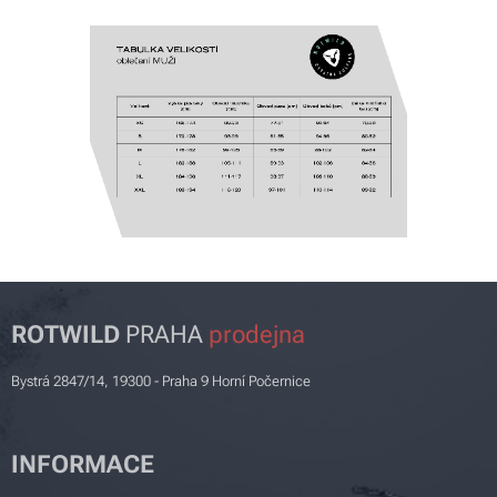
ROTWILD
PRAHA
prodejna
Bystrá 2847/14, 19300 - Praha 9 Horní Počernice
INFORMACE