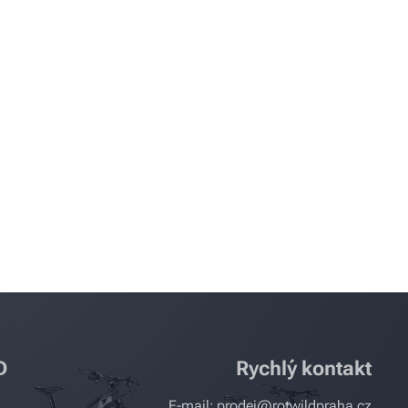
D
Rychlý kontakt
E-mail: prodej@rotwildpraha.cz