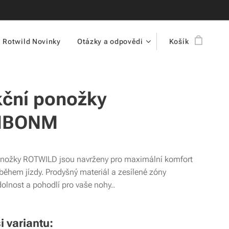
Rotwild Novinky
Otázky a odpovědi
Košík
ční ponožky
MBONM
nožky ROTWILD jsou navrženy pro maximální komfort
během jízdy. Prodyšný materiál a zesílené zóny
dolnost a pohodlí pro vaše nohy..
i variantu: