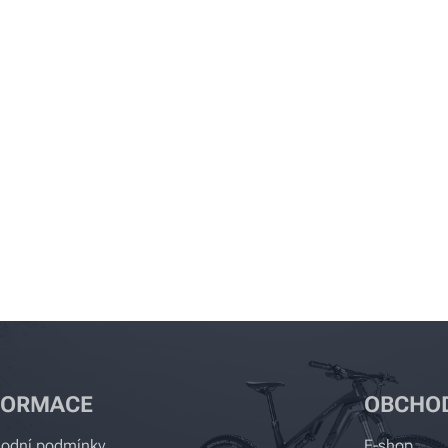
FORMACE
OBCHO
odní podmínky
E-shop