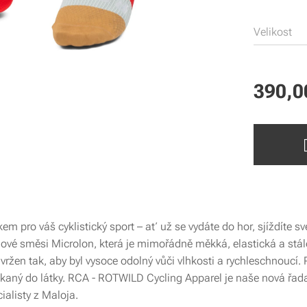
Velikost
390,0
o váš cyklistický sport – ať už se vydáte do hor, sjíždíte své 
onové směsi Microlon, která je mimořádně měkká, elastická a stál
navržen tak, aby byl vysoce odolný vůči vlhkosti a rychleschnouc
tkaný do látky. RCA - ROTWILD Cycling Apparel je naše nová řad
ialisty z Maloja.