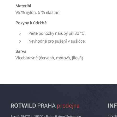
Materiál
95 % nylon, 5 % elastan
Pokyny k údržbě
Perte ponožky naruby při 30 °C.
Nevhodné pro sušení v sušičce.
Barva
Vícebarevné (červená, mátová, jílová)
ROTWILD
PRAHA
prodejna
IN
Obch
Bystrá 2847/14, 19300 - Praha 9 Horní Počernice