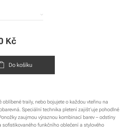
0
Kč
Do košíku
oblíbené traily, nebo bojujete o každou vteřinu na
obarevná. Speciální technika pletení zajišťuje pohodlné
í. Ponožky zaujmou výraznou kombinací barev – odstíny
a sofistikovaného funkčního oblečení a stylového